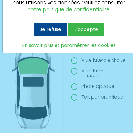
nous utilisons vos données, veuillez consulter
Si vous avez plusieurs sinitres à déclarer merci de
notre politique de confidentialité
.
l’indiquer dans la case informations commentaires de la
dernière étape
Je refuse
J'accepte
Pare-brise
En savoir plus et paramétrer les cookies
Lunette arrière
Vitre latérale droite
Vitre latérale
gauche
Phare optique
Toit panoramique