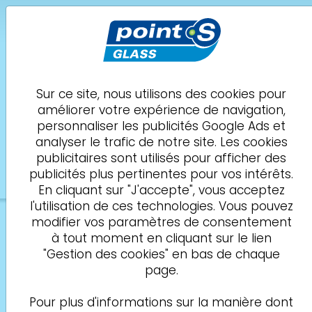
POINT S Glass
Bourg-de-Péage
DROM PNEUS SAS
Sur ce site, nous utilisons des cookies pour
améliorer votre expérience de navigation,
Demande de
04 20 98 20 37
personnaliser les publicités Google Ads et
rendez-vous
analyser le trafic de notre site. Les cookies
Vitre
Impact
Assurance
Rdv
Infos
publicitaires sont utilisés pour afficher des
1
2
3
4
5
publicités plus pertinentes pour vos intérêts.
En cliquant sur "J'accepte", vous acceptez
l'utilisation de ces technologies. Vous pouvez
modifier vos paramètres de consentement
Sur quelle vitre porte
à tout moment en cliquant sur le lien
l’intervention souhaitée ?
"Gestion des cookies" en bas de chaque
page.
Merci de sélectionner la vitre impactée
Pour plus d'informations sur la manière dont